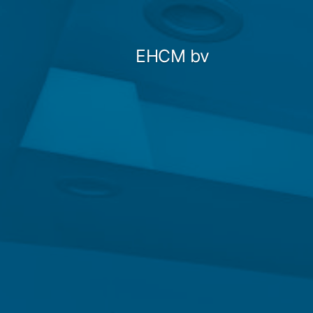
Naar
de
EHCM bv
inhoud
springen